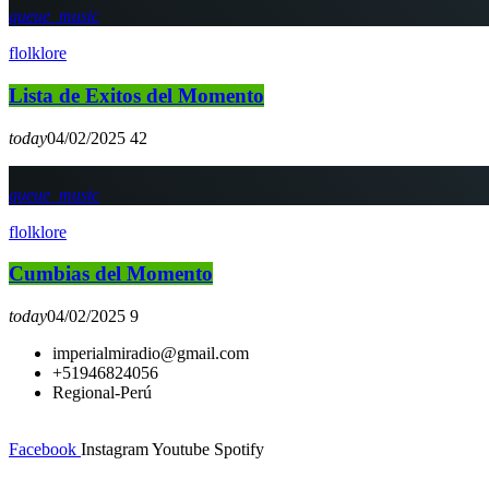
queue_music
flolklore
Lista de Exitos del Momento
today
04/02/2025
42
queue_music
flolklore
Cumbias del Momento
today
04/02/2025
9
imperialmiradio@gmail.com
+51946824056
Regional-Perú
Facebook
Instagram
Youtube
Spotify