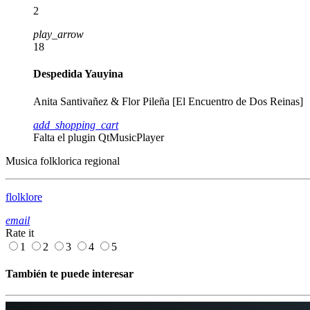
2
play_arrow
18
Despedida Yauyina
Anita Santivañez & Flor Pileña [El Encuentro de Dos Reinas]
add_shopping_cart
Falta el plugin QtMusicPlayer
Musica folklorica regional
flolklore
email
Rate it
1
2
3
4
5
También te puede interesar