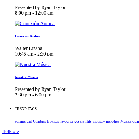
Presented by Ryan Taylor
8:00 pm - 12:00 am
Conexión Andina
Walter Lizana
10:45 am - 2:30 pm
Nuestra Música
Presented by Ryan Taylor
2:30 pm - 6:00 pm
TREND TAGS
commercial
Cumbias
Eventos
favourite
gossip
Hits
industry
melodies
Musica
opin
flolklore