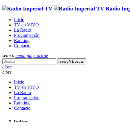
Radio Imp
Inicio
TV en VIVO
La Radio
Programación
Ranking
Contacto
search
menu
play_arrow
search
Buscar
close
close
Inicio
TV en VIVO
La Radio
Programación
Ranking
Contacto
En el Aire