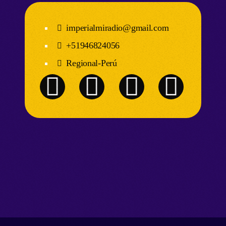
imperialmiradio@gmail.com
+51946824056
Regional-Perú