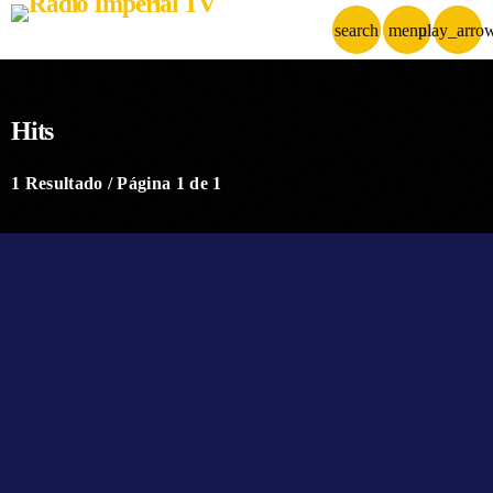
search
menu
play_arro
Hits
1 Resultado / Página 1 de 1
queue_music