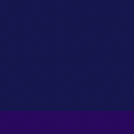
flolklore
Cumbias del Momento
today
04/02/2025
9