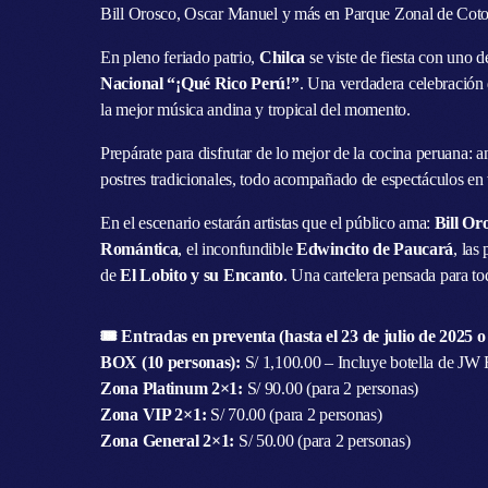
Bill Orosco, Oscar Manuel y más en Parque Zonal de Coto 
En pleno feriado patrio,
Chilca
se viste de fiesta con uno 
Nacional “¡Qué Rico Perú!”
. Una verdadera celebración 
la mejor música andina y tropical del momento.
Prepárate para disfrutar de lo mejor de la cocina peruana:
postres tradicionales, todo acompañado de espectáculos en vi
En el escenario estarán artistas que el público ama:
Bill Or
Romántica
, el inconfundible
Edwincito de Paucará
, las
de
El Lobito y su Encanto
. Una cartelera pensada para tod
🎟️ Entradas en preventa (hasta el 23 de julio de 2025 o 
BOX (10 personas):
S/ 1,100.00 – Incluye botella de JW
Zona Platinum 2×1:
S/ 90.00 (para 2 personas)
Zona VIP 2×1:
S/ 70.00 (para 2 personas)
Zona General 2×1:
S/ 50.00 (para 2 personas)