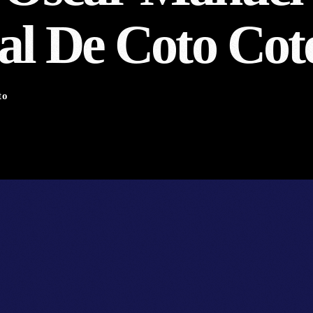
al De Coto Cot
to