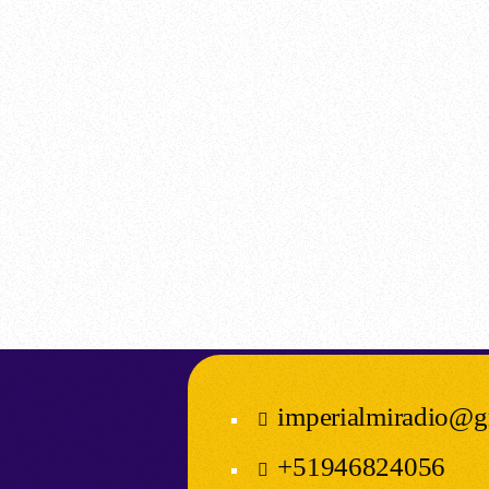
awards
Fiesta de la Peruanidad 2025 en Villa
María del Triunfo
location_on
Villa María del Triunfo
14
imperialmiradio@g
+51946824056