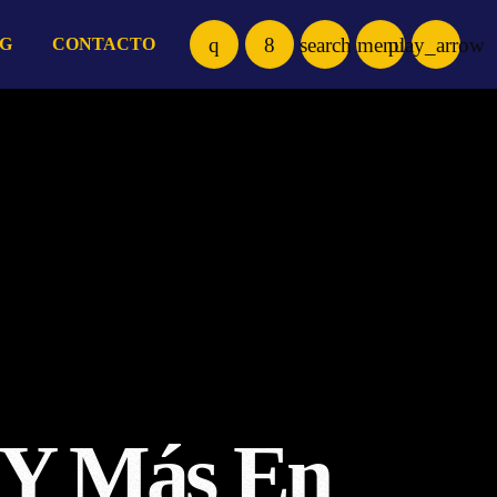
search
menu
play_arrow
G
CONTACTO
l Y Más En