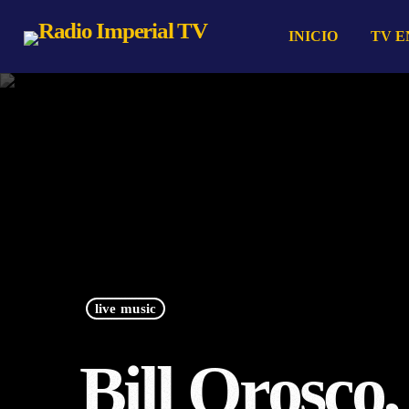
INICIO
TV E
live music
Bill Orosco