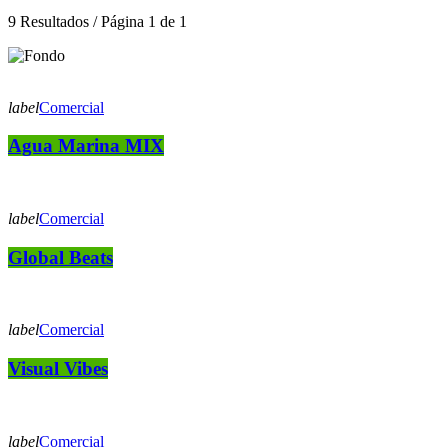
9 Resultados / Página 1 de 1
label
Comercial
Agua Marina MIX
label
Comercial
Global Beats
label
Comercial
Visual Vibes
label
Comercial