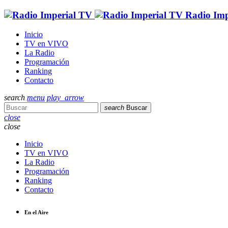
Radio Imp
Inicio
TV en VIVO
La Radio
Programación
Ranking
Contacto
search
menu
play_arrow
search
Buscar
close
close
Inicio
TV en VIVO
La Radio
Programación
Ranking
Contacto
En el Aire