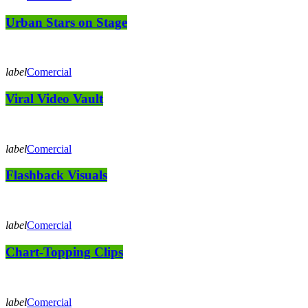
Urban Stars on Stage
label
Comercial
Viral Video Vault
label
Comercial
Flashback Visuals
label
Comercial
Chart-Topping Clips
label
Comercial