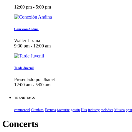
12:00 pm - 5:00 pm
Conexión Andina
Walter Lizana
9:30 pm - 12:00 am
Tarde Juvenil
Presentado por Jhanet
12:00 am - 5:00 am
TREND TAGS
commercial
Cumbias
Eventos
favourite
gossip
Hits
industry
melodies
Musica
opin
Concerts