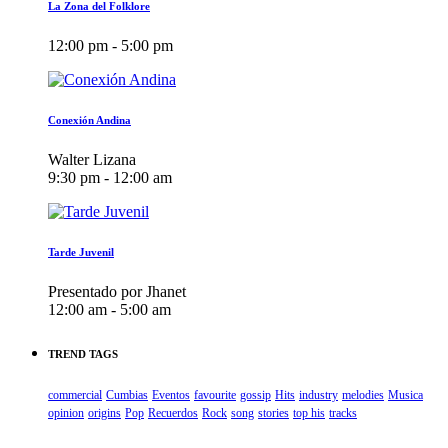
La Zona del Folklore
12:00 pm - 5:00 pm
Conexión Andina
Walter Lizana
9:30 pm - 12:00 am
Tarde Juvenil
Presentado por Jhanet
12:00 am - 5:00 am
TREND TAGS
commercial
Cumbias
Eventos
favourite
gossip
Hits
industry
melodies
Musica
opinion
origins
Pop
Recuerdos
Rock
song
stories
top his
tracks