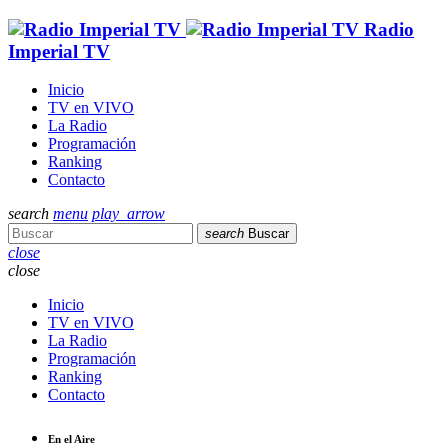
Radio
Imperial TV
Inicio
TV en VIVO
La Radio
Programación
Ranking
Contacto
search
menu
play_arrow
search
Buscar
close
close
Inicio
TV en VIVO
La Radio
Programación
Ranking
Contacto
En el Aire