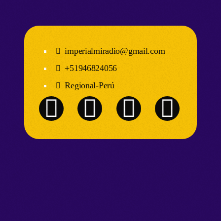
imperialmiradio@gmail.com
+51946824056
Regional-Perú